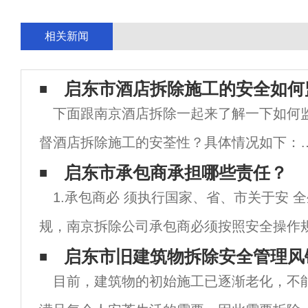
相关新闻
启东市酒店拆除施工的安全如何
下面跟南京酒店拆除一起来了解一下如何
督酒店拆除施工的安荃性？具体情况如下：1
拆迁工程施工组织设计和安荃专项施工方案
启东市承包商承担哪些责任？
1.承包商必 须执行国家、省、市关于安 
批准后实施；施工过程中发生变化时，应当
规，南京拆除公司承包商必须按照安全操作
行相应的审批论证程序。2.拆除工程施工前
的规章制度。2.承包人对施工人员的人身安
启东市旧建筑物拆除安全管理风
目前，建筑物的初始施工已逐渐老化，不
违反安 全技术操作规范造成的安 全事故