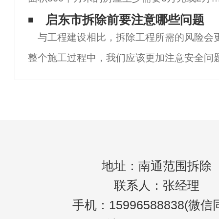
元，至少需要5万元。那么，为什么同一面积
启东市拆除前要注意哪些问题
与工程建设相比，拆除工程所需的风险会
的房屋拆除成本如此不同呢？大多数时候，
整个施工过程中，我们应该更加注意安全问
京室内拆除价格是根据各种因素来决定的。
除工程之前，必须制定相关的拆除计划，以
程中发生事故的可能性。南京拆除时应注意
地址：南通范围拆除
联系人：张经理
手机：15996588838(微信