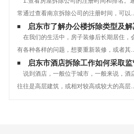
1.查看房屋拆除公司的注册时间和排名。
常通过查看南京拆除公司的注册时间，可以
侧面看出拆除公司的施工经验，而建筑结构
启东市了解办公楼拆除类型及解
在我们的生活中，房子装修后长期居住，
除公司在行业的排名能判断出一家拆除公司
有各种各样的问题，想要重新装修，或者其
地位，所以从这两点也能从侧面看到一家拆
原因，想要拆除部分墙壁。今天将告诉你办
启东市酒店拆除工作如何采取监
说到酒店，一般位于城市，一般来说，酒
楼拆除类型和解决方案介绍，接下来我们将
往往是高层建筑，或相对较高或较大的高层
芜湖拆除公司一起了解。办公楼拆除类型及
筑。因此，南京酒店拆除实施旧酒店拆迁施
决
作业，注意拆迁过程的拆迁安荃是首要任务
城市高层建筑与周边建筑相邻，间隙一般较