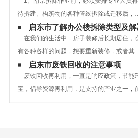
1、南京拆除作业前，必须安排专业人员将
待拆建、构筑物的各种管线拆除或迁移后，
可进行拆除作业。 2、拆除作业前，施工负
启东市了解办公楼拆除类型及解
在我们的生活中，房子装修后长期居住，
人必须对建、构筑物的结构、梁、柱、地脚
有各种各样的问题，想要重新装修，或者其
朽程度和墙、柱砖裂缝、倾斜等情
原因，想要拆除部分墙壁。今天将告诉你办
启东市废铁回收的注意事项
废铁回收再利用，一直是响应政策，节能
楼拆除类型和解决方案介绍，接下来我们将
宝，倡导资源再利用，是支持的产业之一，
芜湖拆除公司一起了解。办公楼拆除类型及
南京物资回收轻薄料废铁回收处理方法主要
决
洗、预热等。磁选：是利用固体废物中各种