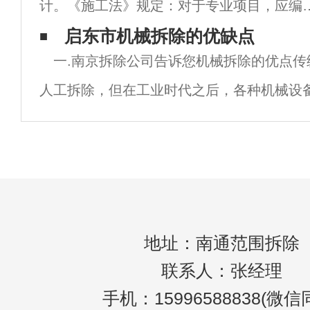
计。《施工法》规定：对于专业项目，应编
那么多的选择，但
施工组织设计，并采取安荃技术措施。施工
启东市机械拆除的优缺点 ​
一.南京拆除公司告诉您机械拆除的优点传
织设计须制定有序的施工顺序和有针对性的
人工拆除，但在工业时代之后，各种机械设
荃技术措施。在南京拆除公司的施工过程中
拆除不再那么费力，机械拆除正式进入舞台
大；1.快:用机械拆除建筑物可以瞬间摧毁，
地址：南通范围拆除
联系人：张经理
手机：15996588838(微信